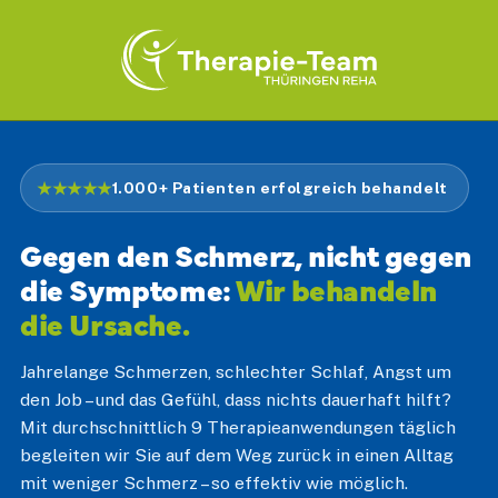
★★★★★
1.000+ Patienten erfolgreich behandelt
Gegen den Schmerz, nicht gegen
die Symptome:
Wir behandeln
die Ursache.
Jahrelange Schmerzen, schlechter Schlaf, Angst um
den Job – und das Gefühl, dass nichts dauerhaft hilft?
Mit durchschnittlich 9 Therapieanwendungen täglich
begleiten wir Sie auf dem Weg zurück in einen Alltag
mit weniger Schmerz – so effektiv wie möglich.