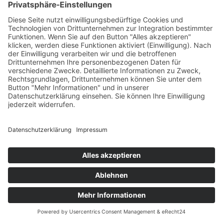
+
Was, wenn auch das nicht hilft?
★★★★★
1.000+ Patienten erfolgreich behandelt
Der erste Schritt kostet Sie
nichts – außer 2 Minuten.
Abgestimmtes Therapiekonzept aus
mehreren Therapieformen
Rückruf anfordern
Anrufen
Mehr Anwendungen als in der stationären