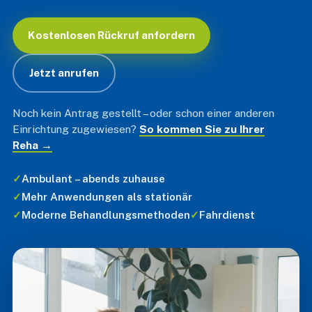
Kostenlosen Rückruf anfordern
Jetzt anrufen
Noch kein Antrag gestellt – oder schon einer anderen
Einrichtung zugewiesen?
So kommen Sie zu Ihrer
Reha →
✓
Ambulant – abends zuhause
✓
Mehr Anwendungen als stationär
✓
Moderne Behandlungsmethoden
✓
Fahrdienst