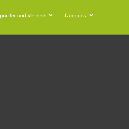
portler und Vereine
portler und Vereine
Über uns
Über uns