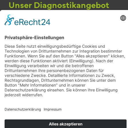
Unser Diagnostikangebot
Spiroergometrie
ISO-Check (Kraftmessung)
Bioimpedanzanalyse (Körperwertanalyse)
Stress-Test mit Biofeedback
Wirbelsäulenmessung
Blutzucker-, Harnsäure-,
Cholesterinmessung
Skillcourt
Zu unseren Diagnostikverfahren