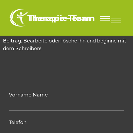
Hallo Welt!
Für Sportler und Vereine
Willkommen bei WordPress. Dies ist dein erster
Beitrag. Bearbeite oder lösche ihn und beginne mit
dem Schreiben!
Vorname Name
Telefon