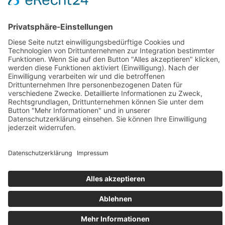
Therapie-
Praxis Gefell
Praxis Naila
Schleizer Str.
Dr.-Köhl-
Team
49a
Straße 2
07926 Gefell
95119 Naila
Impressum
Datenschutz
Barrierefreiheitserkläru