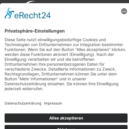
Therapie-
Praxis Gefell
Praxis Naila
Schleizer Str.
Dr.-Köhl-
Team
49a
Straße 2
07926 Gefell
95119 Naila
Impressum
Datenschutz
Barrierefreiheitserkläru